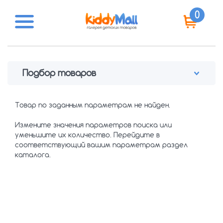
0
Подбор товаров
Производитель
Товар по заданным параметрам не найден.
BBB
()
FirstBIKE
(Тайвань)
Измените значения параметров поиска или
уменьшите их количество. Перейдите в
KED
(Германия)
соответствующий вашим параметрам раздел
Knog
()
каталога.
Kokua
(Германия)
Nutcase
(США)
SKS
(Германия)
Китай
(Китай)