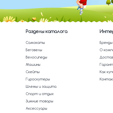
Разделы каталога
Инте
Самокаты
Бренды
Беговелы
О комп
Велосипеды
Достав
Машины
Гарант
Скейты
Как ку
Гироскутеры
Конта
Шлемы и защита
Спорт и отдых
Зимние товары
Аксессуары