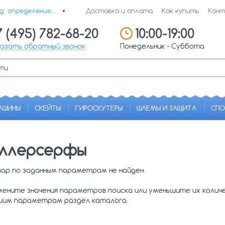
д:
определение...
Доставка и оплата
Как купить
Конт
▼
7 (495) 782-68-20
10:00-19:00
казать обратный звонок
Понедельник - Суббота
АШИНЫ
СКЕЙТЫ
ГИРОСКУТЕРЫ
ШЛЕМЫ И ЗАЩИТА
СПО
ллерсерфы
вар по заданным параметрам не найден.
мените значения параметров поиска или уменьшите их коли
шим параметрам раздел каталога.