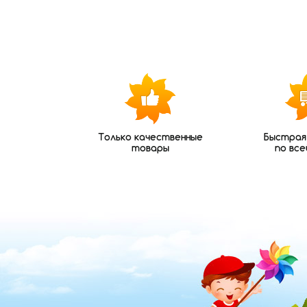
Только качественные
Быстрая
товары
по все