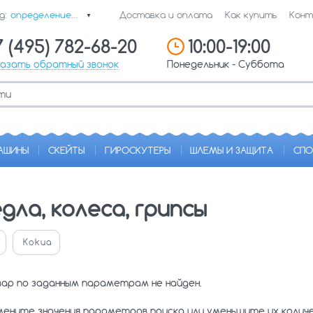
д:
определение...
Доставка и оплата
Как купить
Конт
▼
7 (495) 782-68-20
10:00-19:00
казать обратный звонок
Понедельник - Суббота
АШИНЫ
СКЕЙТЫ
ГИРОСКУТЕРЫ
ШЛЕМЫ И ЗАЩИТА
СПО
дла, колеса, грипсы
Kokua
вар по заданным параметрам не найден.
мените значения параметров поиска или уменьшите их коли