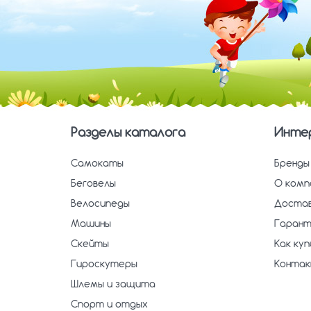
Разделы каталога
Инте
Самокаты
Бренды
Беговелы
О комп
Велосипеды
Достав
Машины
Гарант
Скейты
Как ку
Гироскутеры
Конта
Шлемы и защита
Спорт и отдых