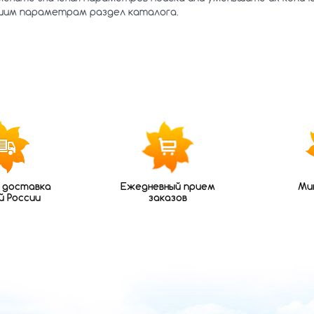
шим параметрам раздел каталога.
 доставка
Ежедневный прием
Ми
й России
заказов