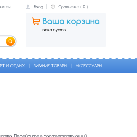
акты
(
0
)
Вход
Сравнения
Ваша корзина
пока пуста
РТ И ОТДЫХ
ЗИМНИЕ ТОВАРЫ
АКСЕССУАРЫ
чество. Перейдите в соответствующий