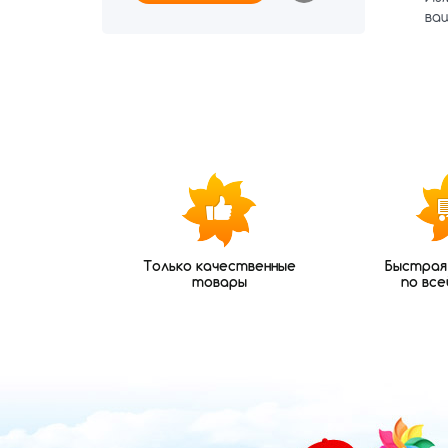
ва
Только качественные
Быстрая
товары
по все