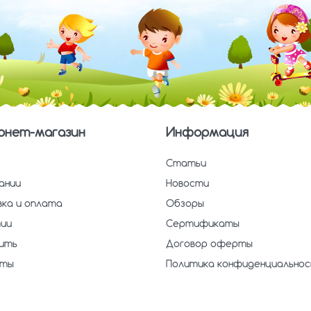
рнет-магазин
Информация
Статьи
ании
Новости
ка и оплата
Обзоры
ии
Сертификаты
пить
Договор оферты
кты
Политика конфиденциально