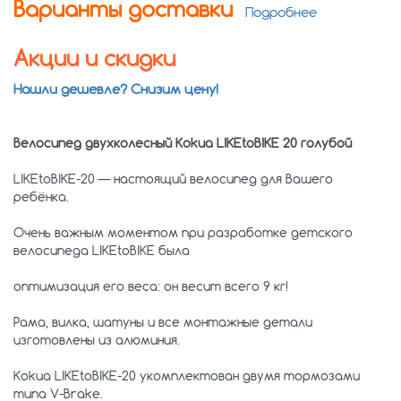
Варианты доставки
Подробнее
Акции и скидки
Нашли дешевле? Снизим цену!
Велосипед двухколесный Kokua LIKEtoBIKE 20 голубой
L
IKEtoBIKE-20 — настоящий велосипед для Вашего
ребёнка.
Очень важным моментом при разработке детского
велосипеда LIKEtoBIKE была
оптимизация его веса: он весит всего 9 кг!
Рама, вилка, шатуны и все монтажные детали
изготовлены из алюминия.
Kokua LIKEtoBIKE-20 укомплектован двумя тормозами
типа V-Brake.