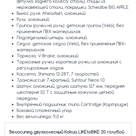
(втулка заднего колеса: сталь), спицы из
нержавеющей стали, покрышки: Schwalbe BIG APPLE
Вынос руля: Aheadset, алюминий
Руль: алюминий
Грипсы (ручки на руль): детские грипсы (Velo), без
применения ПВХ-материалов
Подседельный штырь: алюминий
Седло: детское седло (Velo), без применения ПВХ-
материалов
Тормоза: V-Brake, алюминий
Тормозные ручки: короткие ручки из алюминия с
регулируемым ходом
Кассета: Shimano 12-28T, 7 скоростей
Трансмиссия: 7-кратный, Suntour Neos 1.0
Шатун: алюминий, длина шатуна 127 мм, передняя
шестерня 32 T с защитным кожухом цепной
передачи
Внутренний подшипник: типа Cartridge (Картридж)
Боковой стояночный упор
Вес велосипеда: 9,0 кг
Велосипед двухколесный Kokua LIKEtoBIKE 20 голубой