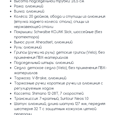
Высота подседельной трубки: 26,5 см
Рама: алюминий
Вилка: алюминий
Колёса: 20 дюймов, обода и ступицы из алюминия
(втулка заднего колеса: сталь), спицы из
нержавеющей стали
Покрышки: Schwalbe KOJAK Slick, шоссейные (без
протектора)
Вынос руля: Aheadset, алюминий
Руль: алюминий
Грипсы (ручки на руль): детские грипсы (Velo), без
применения ПВХ-материалов
Подседельный штырь: алюминий
Седло: детское седло (Velo), без применения ПВХ-
материалов
Тормоза: V-Brake, алюминий
Тормозные ручки: короткие ручки из алюминия с
регулируемым ходом
Кассета: Shimano 12-28T, 7 скоростей
Трансмиссия: 7-кратный, Suntour Neos 1.0
Шатун: алюминий, длина шатуна 127 мм, передняя
шестерня 32 T с защитным кожухом цепной
передачи