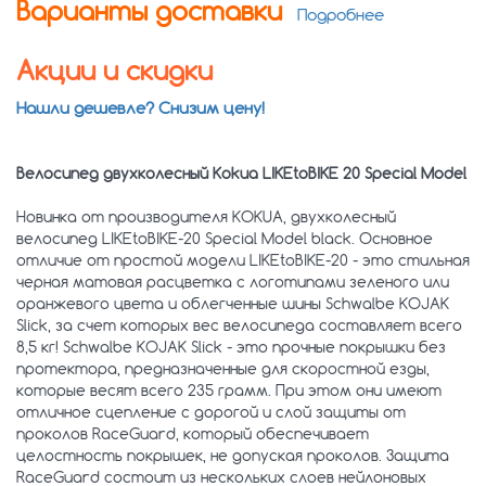
Варианты доставки
Подробнее
Акции и скидки
Нашли дешевле? Снизим цену!
Велосипед двухколесный Kokua LIKEtoBIKE 20 Special Model
Новинка от производителя KOKUA, двухколесный
велосипед LIKEtoBIKE-20 Special Model black. Основное
отличие от простой модели LIKEtoBIKE-20 - это стильная
черная матовая расцветка с логотипами зеленого или
оранжевого цвета и облегченные шины Schwalbe KOJAK
Slick, за счет которых вес велосипеда составляет всего
8,5 кг! Schwalbe KOJAK Slick - это прочные покрышки без
протектора, предназначенные для скоростной езды,
которые весят всего 235 грамм. При этом они имеют
отличное сцепление с дорогой и слой защиты от
проколов RaceGuard, который обеспечивает
целостность покрышек, не допуская проколов. Защита
RaceGuard состоит из нескольких слоев нейлоновых