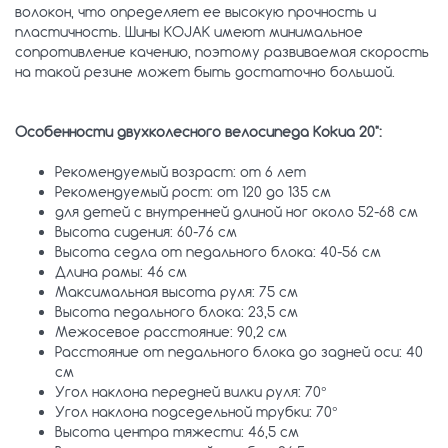
волокон, что определяет ее высокую прочность и
пластичность. Шины KOJAK имеют минимальное
сопротивление качению, поэтому развиваемая скорость
на такой резине может быть достаточно большой.
Особенности двухколесного велосипеда Kokua 20":
Рекомендуемый возраст: от 6 лет
Рекомендуемый рост: от 120 до 135 см
для детей с внутренней длиной ног около 52-68 см
Высота сидения: 60-76 см
Высота седла от педального блока: 40-56 см
Длина рамы: 46 см
Максимальная высота руля: 75 см
Высота педального блока: 23,5 см
Межосевое расстояние: 90,2 см
Расстояние от педального блока до задней оси: 40
см
Угол наклона передней вилки руля: 70°
Угол наклона подседельной трубки: 70°
Высота центра тяжести: 46,5 см