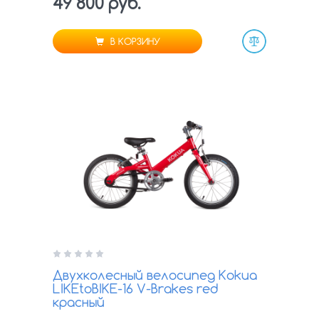
49 800 руб.
В КОРЗИНУ
Сравнить
Двухколесный велосипед Kokua
LIKEtoBIKE-16 V-Brakes red
красный