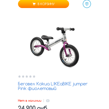
В КОРЗИНУ
Сравнить
Беговел Kokua LIKEaBIKE jumper
Pink фиолетовый
Нет в наличии
24 900 руб.