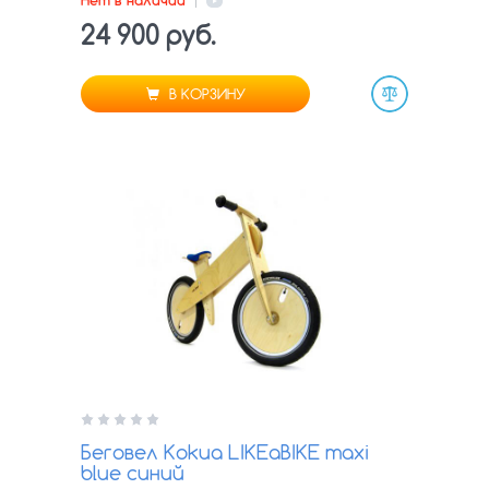
24 900 руб.
В КОРЗИНУ
Сравнить
Беговел Kokua LIKEaBIKE maxi
blue синий