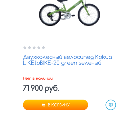
Двухколесный велосипед Kokua
LIKEtoBIKE-20 green зеленый
Нет в наличии
71 900 руб.
В КОРЗИНУ
Сравнить