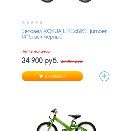
Беговел KOKUA LIKEaBIKE jumper
14" black черный
Нет в наличии
34 900 руб.
36 900 руб.
В КОРЗИНУ
Сравнить