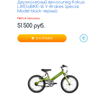
Двухколесный велосипед Kokua
LIKEtoBIKE-16 V-Brakes Special
Model black черный
Нет в наличии
51 500 руб.
В КОРЗИНУ
Сравнить