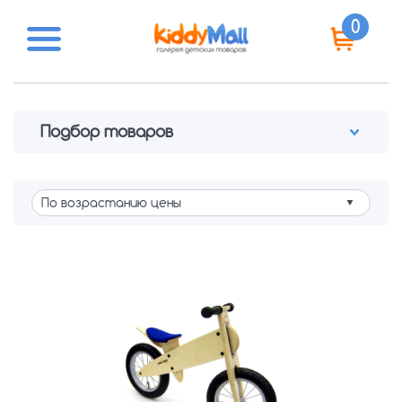
0
Подбор товаров
Цена (руб.)
от
до
Производитель
BBB
()
FirstBIKE
(Тайвань)
KED
(Германия)
Knog
()