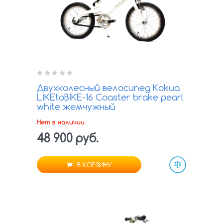
Двухколесный велосипед Kokua
LIKEtoBIKE-16 Coaster brake pearl
white жемчужный
Нет в наличии
48 900 руб.
В КОРЗИНУ
Сравнить