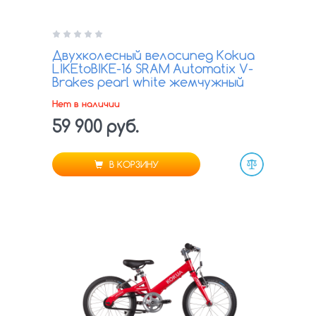
Двухколесный велосипед Kokua
LIKEtoBIKE-16 SRAM Automatix V-
Brakes pearl white жемчужный
Нет в наличии
59 900 руб.
В КОРЗИНУ
Сравнить