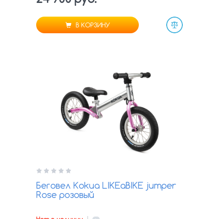
В КОРЗИНУ
Сравнить
Беговел Kokua LIKEaBIKE jumper
Rose розовый
Нет в наличии