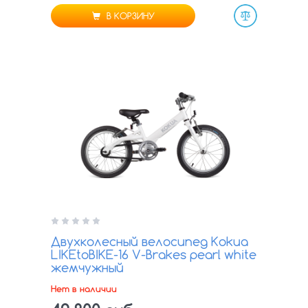
В КОРЗИНУ
Сравнить
Двухколесный велосипед Kokua
LIKEtoBIKE-16 V-Brakes pearl white
жемчужный
Нет в наличии