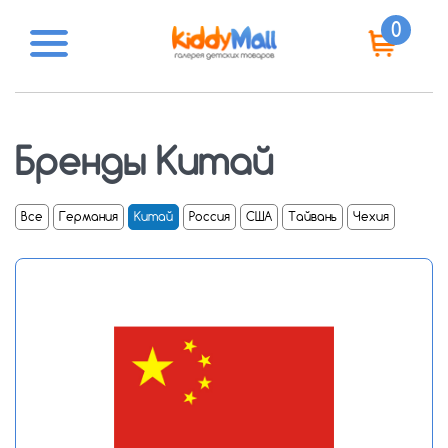
0
Бренды Китай
Все
Германия
Китай
Россия
США
Тайвань
Чехия