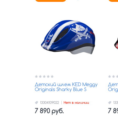
Детский шлем KED Meggy
Дет
Originals Sharky Blue S
Orig
13304109022
Нет в наличии
13
7 890 руб.
7 8