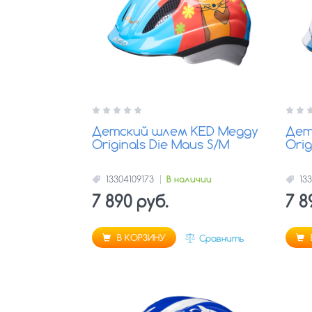
Детский шлем KED Meggy
Дет
Originals Die Maus S/M
Orig
13304109173
В наличии
13
7 890 руб.
7 8
В КОРЗИНУ
Сравнить