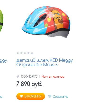
ggy
Детский шлем KED Meggy
Originals Die Maus S
13304109172
Нет в наличии
7 890 руб.
В КОРЗИНУ
ть
Сравнить