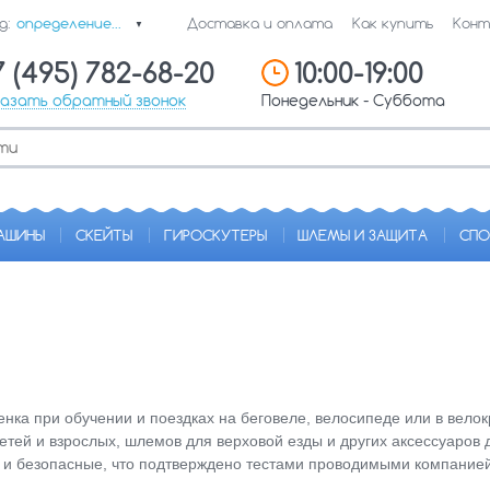
д:
определение...
Доставка и оплата
Как купить
Конт
▼
7 (495) 782-68-20
10:00-19:00
казать обратный звонок
Понедельник - Суббота
АШИНЫ
СКЕЙТЫ
ГИРОСКУТЕРЫ
ШЛЕМЫ И ЗАЩИТА
СПО
енка при обучении и поездках на беговеле, велосипеде или в вел
етей и взрослых, шлемов для верховой езды и других аксессуаров 
е и безопасные, что подтверждено тестами проводимыми компанией