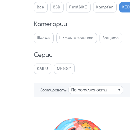
Все
BBB
FirstBIKE
Kampfer
KED
Категории
Шлемы
Шлемы и защита
Защита
Серии
KAILU
MEGGY
Сортировать