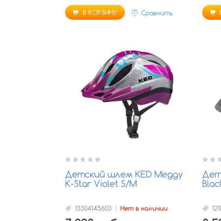
В КОРЗИНУ
Сравнить
Детский шлем KED Meggy
Дет
K-Star Violet S/M
Blac
13304145603
Нет в наличии
12