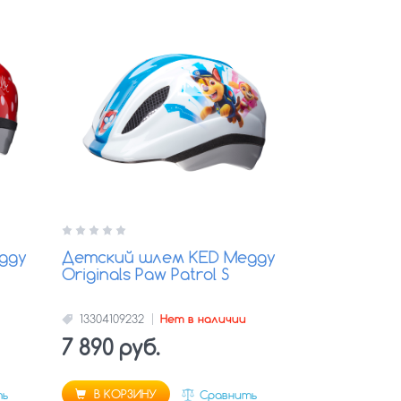
ggy
Детский шлем KED Meggy
Originals Paw Patrol S
13304109232
Нет в наличии
7 890 руб.
В КОРЗИНУ
ть
Сравнить