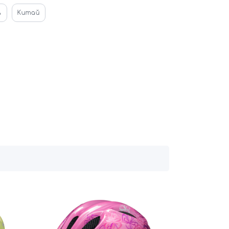
ь
Китай