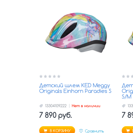
Детский шлем KED Meggy
Дет
Originals Einhorn Paradies S
Orig
S/M
13304109222
Нет в наличии
13
7 890 руб.
7 8
В КОРЗИНУ
Сравнить