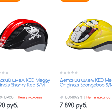
ский шлем KED Meggy
Детский шлем KED Me
inals Sharky Red S/M
Originals Spongebob S/
304109033
Нет в наличии
13304109213
Нет в наличии
90 руб.
7 890 руб.