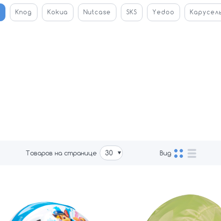
Knog
Kokua
Nutcase
SKS
Yedoo
Карусел
Товаров на странице
Вид