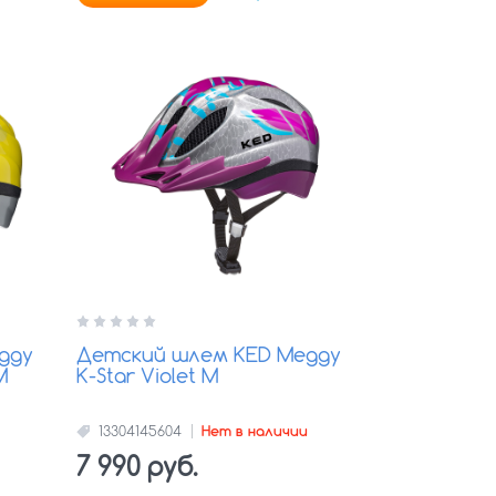
ggy
Детский шлем KED Meggy
M
K-Star Violet M
13304145604
Нет в наличии
7 990 руб.