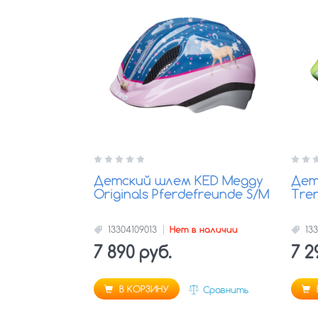
Детский шлем KED Meggy
Дет
Originals Pferdefreunde S/M
Tre
13304109013
Нет в наличии
133
7 890 руб.
7 2
В КОРЗИНУ
Сравнить