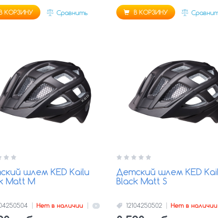
В КОРЗИНУ
В КОРЗИНУ
Сравнить
Сравни
ский шлем KED Kailu
Детский шлем KED Kai
k Matt M
Black Matt S
104250504
Нет в наличии
12104250502
Нет в наличии