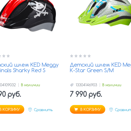
ский шлем KED Meggy
Детский шлем KED Me
inals Sharky Red S
K-Star Green S/M
304109032
В наличии
13304146903
В наличии
90 руб.
7 990 руб.
В КОРЗИНУ
В КОРЗИНУ
Сравнить
Сравни