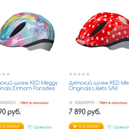
ский шлем KED Meggy
Детский шлем KED Me
inals Einhorn Paradies
Originals Lillebi S/M
304109223
Нет в наличии
13304109193
Нет в наличии
90 руб.
7 890 руб.
В КОРЗИНУ
В КОРЗИНУ
Сравнить
Сравни