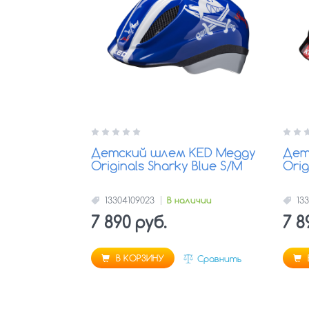
Детский шлем KED Meggy
Дет
Originals Sharky Blue S/M
Orig
13304109023
В наличии
13
7 890 руб.
7 8
В КОРЗИНУ
Сравнить