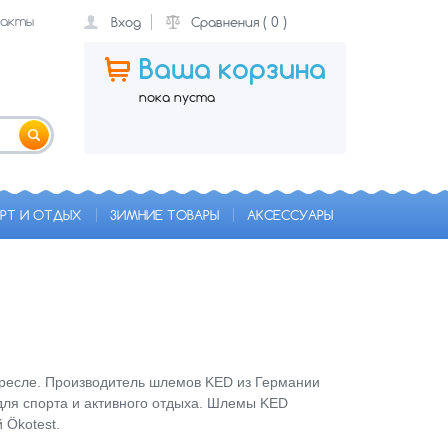
акты
(
0
)
Вход
Сравнения
Ваша корзина
пока пуста
РТ И ОТДЫХ
ЗИМНИЕ ТОВАРЫ
АКСЕССУАРЫ
окресле. Производитель шлемов KED из Германии
для спорта и активного отдыха. Шлемы KED
 Ökotest.